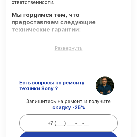
ответственности.
Мы гордимся тем, что
предоставляем следующие
технические гарантии:
Оригинальные детали
– для всех видов
Развернуть
восстановления применяются
исключительно оригинальные детали.
Опытные мастера
– проверенные
специалисты с опытом и сертификацией.
Точное соблюдение сроков
– сервис
Есть вопросы по ремонту
фотоаппарата Alpha a6000 выполняется
техники Sony ?
строго в оговоренные сроки.
Сервис с гарантией
– обслуживаем
Запишитесь на ремонт и получите
фотоаппаратов всегда со строгим
скидку -25%
соблюдением гарантийных обязательств.
Мы гарантируем: