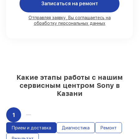
Записаться на ремонт
80%
работ с возможностью наблюдения
90%
комплектующих для фотоаппаратов
имеются в наличии или доступны для
Отправляя заявку, Вы соглашаетесь на
обработку персональных данных
срочного заказа
Подбор оригинальных комплектующих
и надежных реплик с возможностью
выбрать
– для любого бюджета
85%
работ в течение пары часов, если
мастер приступает к сервису сразу
Какие этапы работы с нашим
сервисным центром Sony в
Казани
1
Прием и доставка
Диагностика
Ремонт
Результат