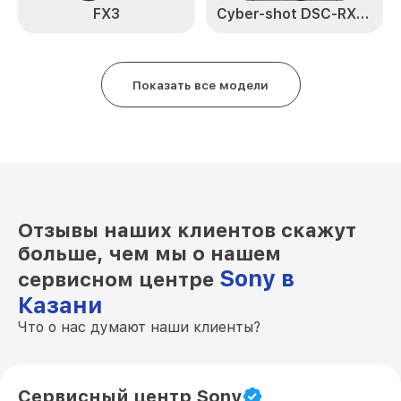
Замена кнопки включения Alpha a6000
от 2100₽
FX3
Cyber-shot DSC-RX100M4
Sony
Замена микрофона Alpha a6000 Sony
от 2700₽
Показать все модели
Замена аккумулятора Alpha a6000 Sony
от 500₽
Программный ремонт Alpha a6000 Sony
от 2900₽
Отзывы наших клиентов скажут
больше, чем мы о нашем
Sony в
сервисном центре
Казани
Что о нас думают наши клиенты?
Сервисный центр Sony