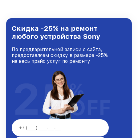
удовлетворен скоростью и качеством
предоставляемых услуг. Наша цель — стать
лучшим сервисным центром Sony в городе
Казани, постоянно повышая уровень доверия
и лояльности наших клиентов.
Скидка -25% на ремонт
любого устройства Sony
По предварительной записи с сайта,
предоставляем скидку в размере -25%
на весь прайс услуг по ремонту
25
%
OFF