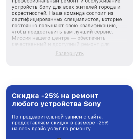
профессиональный ремонт и обслуживание
устройств Sony для всех жителей города и
окрестностей. Наша команда состоит из
сертифицированных специалистов, которые
постоянно повышают свою квалификацию,
чтобы предоставить вам лучший сервис.
Миссия нашего центра — обеспечить
качественный и доступный ремонт для
каждого пользователя продукции Sony, вне
Развернуть
зависимости от сложности поломки. Мы
стремимся к тому, чтобы каждый клиент был
удовлетворен скоростью и качеством
предоставляемых услуг. Наша цель — стать
лучшим сервисным центром Sony в городе
Казани, постоянно повышая уровень доверия
и лояльности наших клиентов.
Скидка -25% на ремонт
любого устройства Sony
По предварительной записи с сайта,
предоставляем скидку в размере -25%
на весь прайс услуг по ремонту