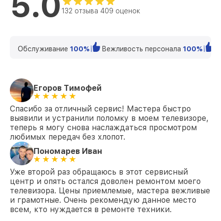
5.0
132 отзыва 409 оценок
Замена шлейфа матрицы KDL-49WF804
от 1500₽
Sony
Замена корпуса KDL-49WF804 Sony
от 1400₽
Обслуживание
100%
Вежливость персонала
100%
К
Замена трансформаторов подсветки
от 1800₽
KDL-49WF804 Sony
Егоров Тимофей
Спасибо за отличный сервис! Мастера быстро
выявили и устранили поломку в моем телевизоре,
теперь я могу снова наслаждаться просмотром
любимых передач без хлопот.
Пономарев Иван
Уже второй раз обращаюсь в этот сервисный
центр и опять остался доволен ремонтом моего
телевизора. Цены приемлемые, мастера вежливые
и грамотные. Очень рекомендую данное место
всем, кто нуждается в ремонте техники.